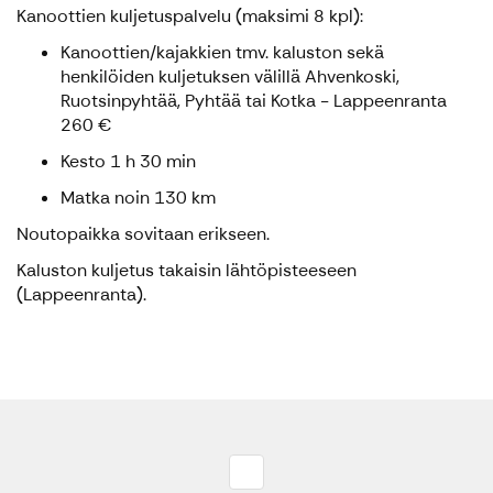
Kanoottien kuljetuspalvelu (maksimi 8 kpl):
Kanoottien/kajakkien tmv. kaluston sekä
henkilöiden kuljetuksen välillä Ahvenkoski,
Ruotsinpyhtää, Pyhtää tai Kotka - Lappeenranta
260 €
Kesto 1 h 30 min
Matka noin 130 km
Noutopaikka sovitaan erikseen.
Kaluston kuljetus takaisin lähtöpisteeseen
(Lappeenranta).