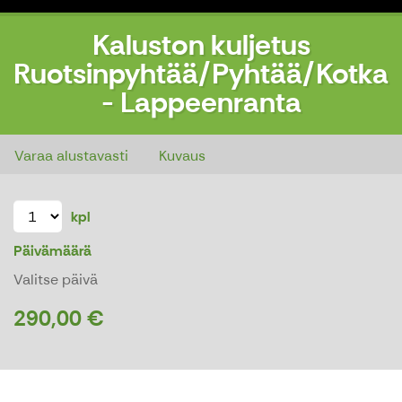
Kaluston kuljetus
Ruotsinpyhtää/Pyhtää/Kotka
- Lappeenranta
Kaluston kuljetus Ruotsinpyhtää/Pyhtää/Kotka - Lappeenranta
Varaa alustavasti
Kuvaus
kpl
Päivämäärä
Valitse päivä
290,00 €