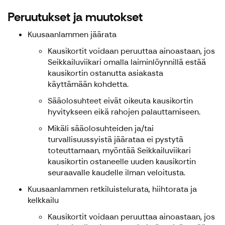
Peruutukset ja muutokset
Kuusaanlammen jäärata
Kausikortit voidaan peruuttaa ainoastaan, jos
Seikkailuviikari omalla laiminlöynnillä estää
kausikortin ostanutta asiakasta
käyttämään kohdetta.
Sääolosuhteet eivät oikeuta kausikortin
hyvitykseen eikä rahojen palauttamiseen.
Mikäli sääolosuhteiden ja/tai
turvallisuussyistä jäärataa ei pystytä
toteuttamaan, myöntää Seikkailuviikari
kausikortin ostaneelle uuden kausikortin
seuraavalle kaudelle ilman veloitusta.
Kuusaanlammen retkiluistelurata, hiihtorata ja
kelkkailu
Kausikortit voidaan peruuttaa ainoastaan, jos