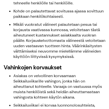
tehneelle henkilölle tai henkilöille.
Kohde on palautettavat sovitussa ajassa sovittuun
paikkaan henkilökohtaisesti.
Mikäli vuokratut välineet palautetaan pesua tai
korjausta vaativassa kunnossa, veloitetaan tästä
aiheutuneet kustannukset asiakkaalta vuokran
päälle. Korjauskelvottomasta välineestä veloitetaan
uuden vastaavan tuotteen hinta. Väärinkäsitysten
välttämiseksi neuvomme mielellämme välineiden
käyttöön liittyvissä kysymyksissä.
Vahinkojen korvaukset
Asiakas on velvollinen korvaamaan
Seikkailuviikarille vahingon, jonka hän on
aiheuttanut kohteelle. Varaaja on vastuussa myös
muista henkilöistä sekä heidän aiheuttamastaan
vahingosta kohteen käytön aikana.
Seikkailuviikari ei korvaa luonnonolosuhteista,