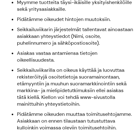
Myymme tuotteita täysi-ikäisille yksityishenkilöille
sekä yritysasiakkaille.
Pidätämme oikeudet hintojen muutoksiin.
Seikkailuviikarin järjestelmät tallentavat ainoastaan
asiakkaan yhteystiedot (Nimi, osoite,
puhelinnumero ja sähköpostiosoite).
Asiakas vastaa antamiensa tietojen
oikeellisuudesta.
Seikkailuviikarilla on oikeus käyttää ja luovuttaa
rekisteröityjä osoitetietoja suoramainontaan,
etämyyntiin ja muuhun suoramarkkinointiin sekä
markkina- ja mielipidetutkimuksiin ellei asiakas
tätä kiellä. Kiellon voi tehdä www-sivustolla
mainittuihin yhteystietoihin.
Pidätämme oikeuden muuttaa toimitusehtojamme.
Asiakkaan on ennen tilaustaan tutustuttava
kulloinkin voimassa oleviin toimitusehtoihin.