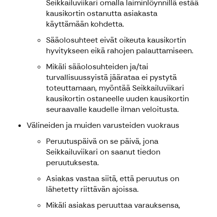
Seikkailuviikari omalla laiminlöynnillä estää
kausikortin ostanutta asiakasta
käyttämään kohdetta.
Sääolosuhteet eivät oikeuta kausikortin
hyvitykseen eikä rahojen palauttamiseen.
Mikäli sääolosuhteiden ja/tai
turvallisuussyistä jäärataa ei pystytä
toteuttamaan, myöntää Seikkailuviikari
kausikortin ostaneelle uuden kausikortin
seuraavalle kaudelle ilman veloitusta.
Välineiden ja muiden varusteiden vuokraus
Peruutuspäivä on se päivä, jona
Seikkailuviikari on saanut tiedon
peruutuksesta.
Asiakas vastaa siitä, että peruutus on
lähetetty riittävän ajoissa.
Mikäli asiakas peruuttaa varauksensa,