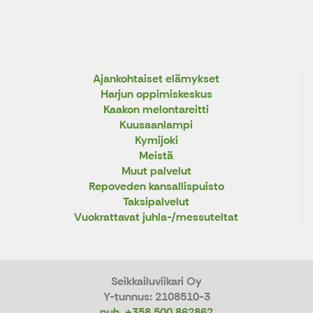
Ajankohtaiset elämykset
Harjun oppimiskeskus
Kaakon melontareitti
Kuusaanlampi
Kymijoki
Meistä
Muut palvelut
Repoveden kansallispuisto
Taksipalvelut
Vuokrattavat juhla-/messuteltat
Seikkailuviikari Oy
Y-tunnus: 2108510-3
puh. +358 500 862862