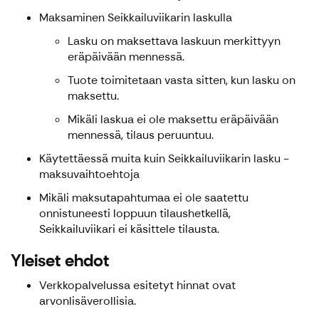
Maksaminen Seikkailuviikarin laskulla
Lasku on maksettava laskuun merkittyyn
eräpäivään mennessä.
Tuote toimitetaan vasta sitten, kun lasku on
maksettu.
Mikäli laskua ei ole maksettu eräpäivään
mennessä, tilaus peruuntuu.
Käytettäessä muita kuin Seikkailuviikarin lasku -
maksuvaihtoehtoja
Mikäli maksutapahtumaa ei ole saatettu
onnistuneesti loppuun tilaushetkellä,
Seikkailuviikari ei käsittele tilausta.
Yleiset ehdot
Verkkopalvelussa esitetyt hinnat ovat
arvonlisäverollisia.