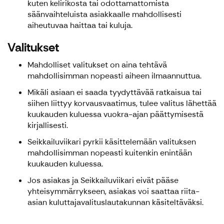
kuten kelirikosta tai odottamattomista
säänvaihteluista asiakkaalle mahdollisesti
aiheutuvaa haittaa tai kuluja.
Valitukset
Mahdolliset valitukset on aina tehtävä
mahdollisimman nopeasti aiheen ilmaannuttua.
Mikäli asiaan ei saada tyydyttävää ratkaisua tai
siihen liittyy korvausvaatimus, tulee valitus lähettää
kuukauden kuluessa vuokra-ajan päättymisestä
kirjallisesti.
Seikkailuviikari pyrkii käsittelemään valituksen
mahdollisimman nopeasti kuitenkin enintään
kuukauden kuluessa.
Jos asiakas ja Seikkailuviikari eivät pääse
yhteisymmärrykseen, asiakas voi saattaa riita-
asian kuluttajavalituslautakunnan käsiteltäväksi.