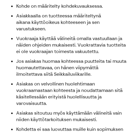
Kohde on määritelty kohdekuvauksessa.
Asiakkaalla on tuotteessa määriteltynä
aikana käyttöoikeus kohteeseen ja sen
varustukseen.
Vuokraaja käyttää välineitä omalla vastuullaan ja
näiden ohjeiden mukaisesti. Vuokrattavia tuotteita
ei ole vuokraajan toimesta vakuutettu.
Jos asiakas huomaa kohteessa puutteita tai muuta
huomautettavaa, on hänen viipymättä
ilmoitettava siitä Seikkailuviikarille.
Asiakas on velvollinen huolehtimaan
vuokraamastaan kohteesta ja noudattamaan sitä
käsitellessään erityistä huolellisuutta ja
varovaisuutta.
Asiakas sitoutuu myös käyttämään välineitä vain
niiden käyttötarkoituksen mukaisesti.
Kohdetta ei saa luovuttaa muille kuin sopimuksen