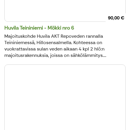
90,00 €
Huvila Teininiemi - Mökki nro 6
Majoituskohde Huvila AKT Repoveden rannalla
Teininiemessä, Hillosensalmella. Kohteessa on
vuokrattavissa sulan veden aikaan 4 kpl 2 hlö:n
majoitusrakennuksia, joissa on sähkölämmitys....