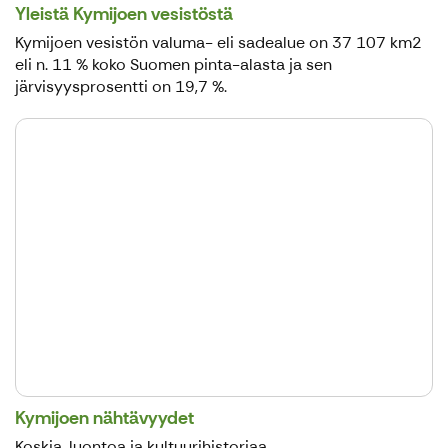
Yleistä Kymijoen vesistöstä
Kymijoen vesistön valuma- eli sadealue on 37 107 km2
eli n. 11 % koko Suomen pinta-alasta ja sen
järvisyysprosentti on 19,7 %.
Kymijoen nähtävyydet
Koskia, luontoa ja kultuurihistoriaa.