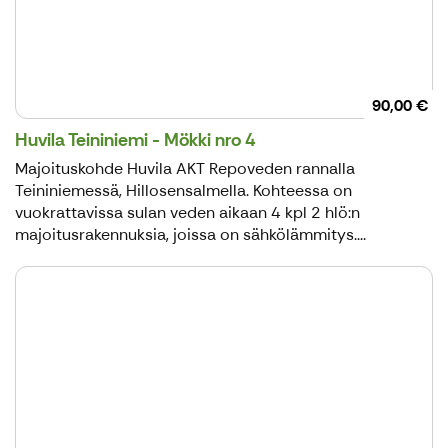
90,00 €
Huvila Teininiemi - Mökki nro 4
Majoituskohde Huvila AKT Repoveden rannalla
Teininiemessä, Hillosensalmella. Kohteessa on
vuokrattavissa sulan veden aikaan 4 kpl 2 hlö:n
majoitusrakennuksia, joissa on sähkölämmitys....