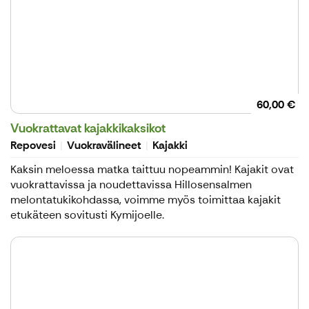
60,00 €
Vuokrattavat kajakkikaksikot
Repovesi
Vuokravälineet
Kajakki
Kaksin meloessa matka taittuu nopeammin! Kajakit ovat
vuokrattavissa ja noudettavissa Hillosensalmen
melontatukikohdassa, voimme myös toimittaa kajakit
etukäteen sovitusti Kymijoelle.