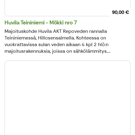
90,00 €
Huvila Teininiemi - Mökki nro 7
Majoituskohde Huvila AKT Repoveden rannalla
Teininiemessä, Hillosensalmella. Kohteessa on
vuokrattavissa sulan veden aikaan 4 kpl 2 hlö:n
majoitusrakennuksia, joissa on sähkölämmitys....