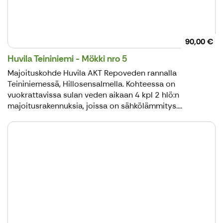
90,00 €
Huvila Teininiemi - Mökki nro 5
Majoituskohde Huvila AKT Repoveden rannalla
Teininiemessä, Hillosensalmella. Kohteessa on
vuokrattavissa sulan veden aikaan 4 kpl 2 hlö:n
majoitusrakennuksia, joissa on sähkölämmitys....