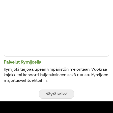
Palvelut Kymijoella
Kymijoki tarjoaa upean ympäristön melontaan. Vuokraa
kajakki tai kanootti kuljetuksineen sekä tutustu Kymijoen
majoitusvaihtoehtoihin.
Näytä kaikki
Repoveden kansallispuisto