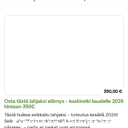
350,00 €
Osta tästä lahjaksi elämys - koskiretki kaudelle 2026
hintaan 350€
Tästä huikea seikkailu lahjaksi - toteutus kesällä 2026!
Kymijoen aktiviteetit
SeikkailuviiKarin koskiretkellä koet Kymijoen huimat
pärskeet - parhaat paikat ovat eturivissä.