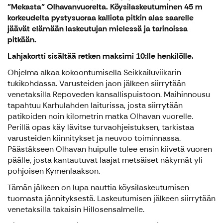
”Mekasta” Olhavanvuorelta. Köysilaskeutuminen 45 m
korkeudelta pystysuoraa kalliota pitkin alas saarelle
jäävät elämään laskeutujan mielessä ja tarinoissa
pitkään.
Lahjakortti sisältää retken maksimi 10:lle henkilölle.
Ohjelma alkaa kokoontumisella Seikkailuviikarin
tukikohdassa. Varusteiden jaon jälkeen siirrytään
venetaksilla Repoveden kansallispuistoon. Maihinnousu
tapahtuu Karhulahden laiturissa, josta siirrytään
patikoiden noin kilometrin matka Olhavan vuorelle.
Perillä opas käy lävitse turvaohjeistuksen, tarkistaa
varusteiden kiinnitykset ja neuvoo toiminnassa.
Päästäkseen Olhavan huipulle tulee ensin kiivetä vuoren
päälle, josta kantautuvat laajat metsäiset näkymät yli
pohjoisen Kymenlaakson.
Tämän jälkeen on lupa nauttia köysilaskeutumisen
tuomasta jännityksestä. Laskeutumisen jälkeen siirrytään
venetaksilla takaisin Hillosensalmelle.