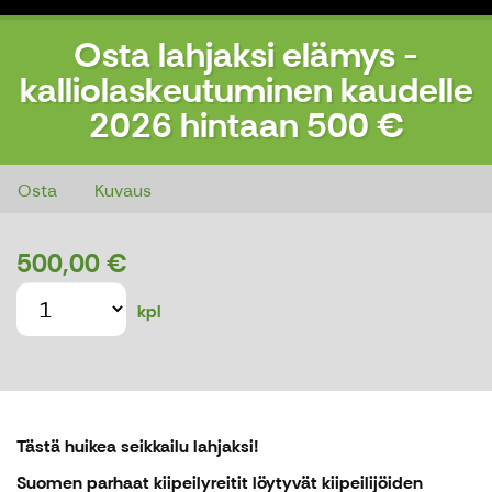
Osta lahjaksi elämys -
kalliolaskeutuminen kaudelle
2026 hintaan 500 €
Osta lahjaksi elämys - kalliolaskeutuminen kaudelle 2026 hintaan 500 €
Osta
Kuvaus
500,00 €
kpl
Tästä huikea seikkailu lahjaksi!
Suomen parhaat kiipeilyreitit löytyvät kiipeilijöiden