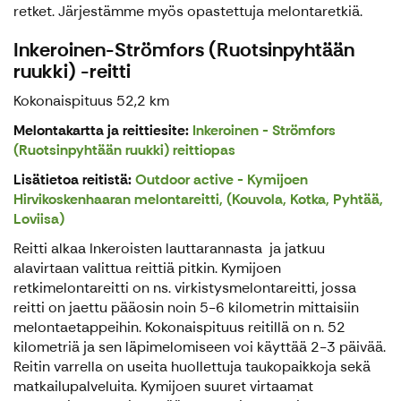
retket. Järjestämme myös opastettuja melontaretkiä.
Inkeroinen-Strömfors (Ruotsinpyhtään
ruukki) -reitti
Kokonaispituus 52,2 km
Melontakartta ja reittiesite:
Inkeroinen - Strömfors
(Ruotsinpyhtään ruukki) reittiopas
Lisätietoa reitistä:
Outdoor active - Kymijoen
Hirvikoskenhaaran melontareitti, (Kouvola, Kotka, Pyhtää,
Loviisa)
Reitti alkaa Inkeroisten lauttarannasta ja jatkuu
alavirtaan valittua reittiä pitkin. Kymijoen
retkimelontareitti on ns. virkistysmelontareitti, jossa
reitti on jaettu pääosin noin 5-6 kilometrin mittaisiin
melontaetappeihin. Kokonaispituus reitillä on n. 52
kilometriä ja sen läpimelomiseen voi käyttää 2-3 päivää.
Reitin varrella on useita huollettuja taukopaikkoja sekä
matkailupalveluita. Kymijoen suuret virtaamat