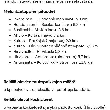
mahdollistavat mielekkään melomisen alavirtaan.
Melontaetappien pituudet
Inkeroinen – Huhdanniemen laavu 3,9 km
Huhdanniemi – Susikosken laavu 6,2 km
Susikoski – Ahvion laavu 5,6 km
Ahvio – Kultaan laavu 5,2 km
Kultaa – ProKajak (majoitus) 2,9 km
Kultaa – Hirvivuolteen säännöstelypato 6,9 km
Hirvivuolle – Hirvikoski 5,8 km
Hirvikoski – Antinranta (uimaranta) 5,7 km
Antinranta – Koivuviikki - Strömfors 11,8 km
Reitillä olevien taukopaikkojen määrä
5 kpl palveluvarustuksella varustettuja kohdetta.
Reitillä olevat koskialueet
5 vapaata koskialuetta ja yksi padottu koski (Hirvivuolle).