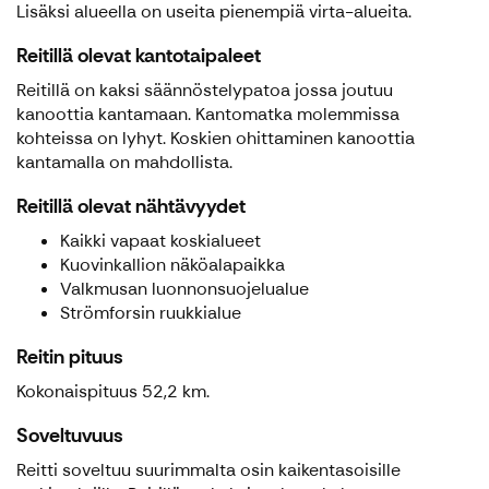
Lisäksi alueella on useita pienempiä virta-alueita.
Reitillä olevat kantotaipaleet
Reitillä on kaksi säännöstelypatoa jossa joutuu
kanoottia kantamaan. Kantomatka molemmissa
kohteissa on lyhyt. Koskien ohittaminen kanoottia
kantamalla on mahdollista.
Reitillä olevat nähtävyydet
Kaikki vapaat koskialueet
Kuovinkallion näköalapaikka
Valkmusan luonnonsuojelualue
Strömforsin ruukkialue
Reitin pituus
Kokonaispituus 52,2 km.
Soveltuvuus
Reitti soveltuu suurimmalta osin kaikentasoisille