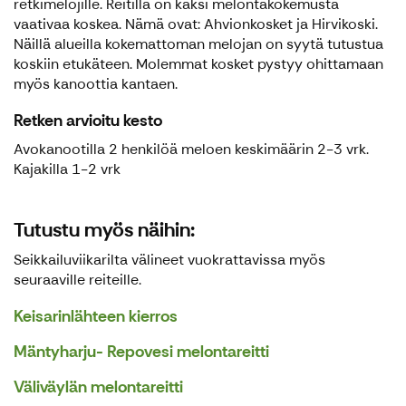
retkimelojille. Reitillä on kaksi melontakokemusta
vaativaa koskea. Nämä ovat: Ahvionkosket ja Hirvikoski.
Näillä alueilla kokemattoman melojan on syytä tutustua
koskiin etukäteen. Molemmat kosket pystyy ohittamaan
myös kanoottia kantaen.
Retken arvioitu kesto
Avokanootilla 2 henkilöä meloen keskimäärin 2-3 vrk.
Kajakilla 1-2 vrk
Tutustu myös näihin:
Seikkailuviikarilta välineet vuokrattavissa myös
seuraaville reiteille.
Keisarinlähteen kierros
Mäntyharju- Repovesi melontareitti
Väliväylän melontareitti