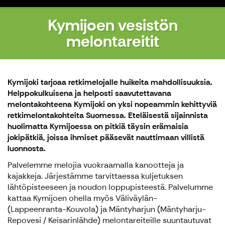
Kymijoen vesistön
melontareitit
Kymijoki tarjoaa retkimelojalle huikeita mahdollisuuksia.
Helppokulkuisena ja helposti saavutettavana
melontakohteena Kymijoki on yksi nopeammin kehittyviä
retkimelontakohteita Suomessa. Eteläisestä sijainnista
huolimatta Kymijoessa on pitkiä täysin erämaisia
jokipätkiä, joissa ihmiset pääsevät nauttimaan villistä
luonnosta.
Palvelemme melojia vuokraamalla kanootteja ja
kajakkeja. Järjestämme tarvittaessa kuljetuksen
lähtöpisteeseen ja noudon loppupisteestä. Palvelumme
kattaa Kymijoen ohella myös Väliväylän-
(Lappeenranta-Kouvola) ja Mäntyharjun (Mäntyharju-
Repovesi / Keisarinlähde) melontareiteille suuntautuvat