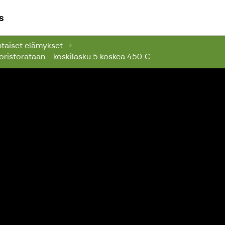
Seikkailuviikari - Ajatuksena elämys
s
taiset elämykset
oristorataan - koskilasku 5 koskea 450 €