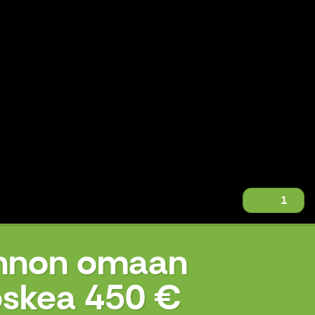
1
uonnon omaan
koskea 450 €