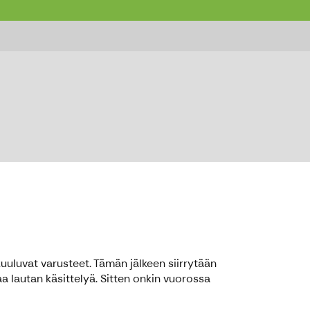
 koskea 450 €
 kuuluvat varusteet. Tämän jälkeen siirrytään
a lautan käsittelyä. Sitten onkin vuorossa