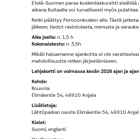
Etelä-Suomen paras koskenlaskureitti sisältää
aikana Kultaalla voi turvallisesti myös pulahta
Retki päättyy Pernoonkosken alle. Tästä jatketa
jälkeen, tiedot ravintolasta, menusta ja varauk
Aika joella:
n. 1,5 h
Kokonaiskesto:
n. 3,5h
Mikäli haluamanne ajankohta ei ole varattaviss
mahdollisuutta retken järjestämiseen.
Lahjakortti on voimassa kesän 2026 ajan ja ajank
Kohde:
Kouvola
Elimäentie 54, 46910 Anjala
Lisätietoja:
Lähtöpaikan osoite Elimäentie 54, 46910 Anja
Kielet:
Suomi, englanti