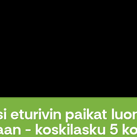
si eturivin paikat l
aan - koskilasku 5 