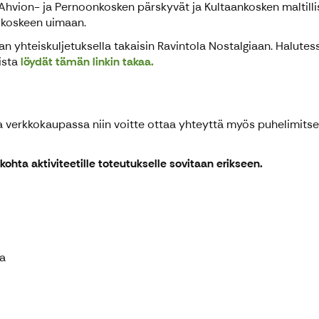
 Ahvion- ja Pernoonkosken pärskyvät ja Kultaankosken maltil
a koskeen uimaan.
an yhteiskuljetuksella takaisin Ravintola Nostalgiaan. Halute
sista
löydät tämän linkin takaa.
a verkkokaupassa niin voitte ottaa yhteyttä myös puhelimitse 
ohta aktiviteetille toteutukselle sovitaan erikseen.
la