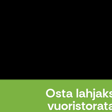
Osta lahjak
vuoristorat