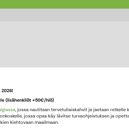
onnon omaan vuoristorataan - koskilasku 5
ä 2026!
lle (lisähenkilöt +50€/hlö)
algiassa
, jossa nautitaan tervetuliaiskahvit ja jaetaan retkelle
onkoskelle, jossa opas käy lävitse turvaohjeistuksen ja opetta
skien kiehtovaan maailmaan.