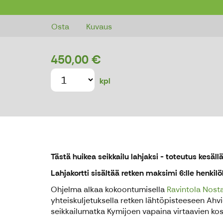
Osta lahjaksi eturivin paikat lu
Osta
Kuvaus
450,00 €
kpl
Tästä huikea seikkailu lahjaksi - toteutus kesäll
Lahjakortti sisältää retken maksimi 6:lle henkilö
Ohjelma alkaa kokoontumisella
Ravintola Nost
yhteiskuljetuksella retken lähtöpisteeseen Ahvi
seikkailumatka Kymijoen vapaina virtaavien ko