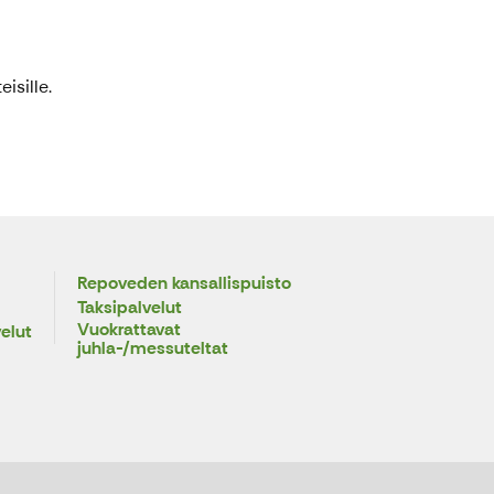
isille.
Repoveden kansallispuisto
Taksipalvelut
Vuokrattavat
elut
juhla-/messuteltat