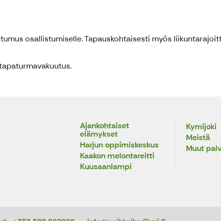
stumus osallistumiselle. Tapauskohtaisesti myös liikuntarajoitte
mätapaturmavakuutus.
Ajankohtaiset
Kymijoki
elämykset
Meistä
Harjun oppimiskeskus
Muut palv
Kaakon melontareitti
Kuusaanlampi