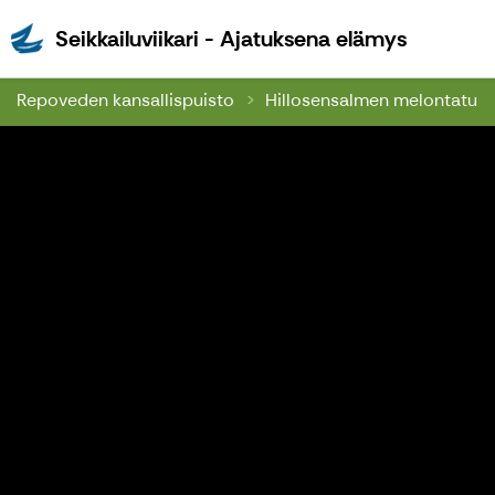
Seikkailu
Seikkailuviikari - Ajatuksena elämys
Repoveden kansallispuisto
Hillosensalmen melontatuki