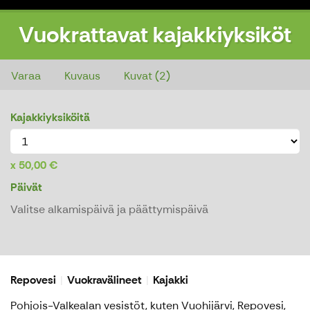
Vuokrattavat kajakkiyksiköt
Vuokrattavat kajakkiyksiköt
Varaa
Kuvaus
Kuvat (2)
Kajakkiyksiköitä
50,00 €
Päivät
Valitse alkamispäivä ja päättymispäivä
Repovesi
Vuokravälineet
Kajakki
Pohjois-Valkealan vesistöt, kuten Vuohijärvi, Repovesi,