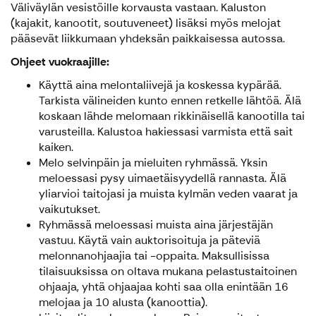
Väliväylän vesistöille korvausta vastaan. Kaluston
(kajakit, kanootit, soutuveneet) lisäksi myös melojat
pääsevät liikkumaan yhdeksän paikkaisessa autossa.
Ohjeet vuokraajille:
Käyttä aina melontaliivejä ja koskessa kypärää.
Tarkista välineiden kunto ennen retkelle lähtöä. Älä
koskaan lähde melomaan rikkinäisellä kanootilla tai
varusteilla. Kalustoa hakiessasi varmista että sait
kaiken.
Melo selvinpäin ja mieluiten ryhmässä. Yksin
meloessasi pysy uimaetäisyydellä rannasta. Älä
yliarvioi taitojasi ja muista kylmän veden vaarat ja
vaikutukset.
Ryhmässä meloessasi muista aina järjestäjän
vastuu. Käytä vain auktorisoituja ja päteviä
melonnanohjaajia tai -oppaita. Maksullisissa
tilaisuuksissa on oltava mukana pelastustaitoinen
ohjaaja, yhtä ohjaajaa kohti saa olla enintään 16
melojaa ja 10 alusta (kanoottia).