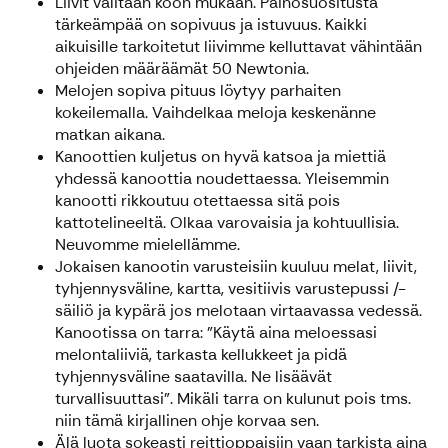
Liivit valitaan koon mukaan. Painosuositusta
tärkeämpää on sopivuus ja istuvuus. Kaikki
aikuisille tarkoitetut liivimme kelluttavat vähintään
ohjeiden määräämät 50 Newtonia.
Melojen sopiva pituus löytyy parhaiten
kokeilemalla. Vaihdelkaa meloja keskenänne
matkan aikana.
Kanoottien kuljetus on hyvä katsoa ja miettiä
yhdessä kanoottia noudettaessa. Yleisemmin
kanootti rikkoutuu otettaessa sitä pois
kattotelineeltä. Olkaa varovaisia ja kohtuullisia.
Neuvomme mielellämme.
Jokaisen kanootin varusteisiin kuuluu melat, liivit,
tyhjennysväline, kartta, vesitiivis varustepussi /-
säiliö ja kypärä jos melotaan virtaavassa vedessä.
Kanootissa on tarra: "Käytä aina meloessasi
melontaliiviä, tarkasta kellukkeet ja pidä
tyhjennysväline saatavilla. Ne lisäävät
turvallisuuttasi". Mikäli tarra on kulunut pois tms.
niin tämä kirjallinen ohje korvaa sen.
Älä luota sokeasti reittioppaisiin vaan tarkista aina