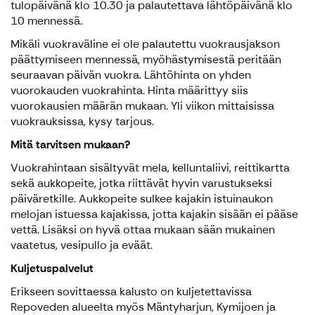
tulopäivänä klo 10.30 ja palautettava lähtöpäivänä klo
10 mennessä.
Mikäli vuokraväline ei ole palautettu vuokrausjakson
päättymiseen mennessä, myöhästymisestä peritään
seuraavan päivän vuokra. Lähtöhinta on yhden
vuorokauden vuokrahinta. Hinta määrittyy siis
vuorokausien määrän mukaan. Yli viikon mittaisissa
vuokrauksissa, kysy tarjous.
Mitä tarvitsen mukaan?
Vuokrahintaan sisältyvät mela, kelluntaliivi, reittikartta
sekä aukkopeite, jotka riittävät hyvin varustukseksi
päiväretkille. Aukkopeite sulkee kajakin istuinaukon
melojan istuessa kajakissa, jotta kajakin sisään ei pääse
vettä. Lisäksi on hyvä ottaa mukaan sään mukainen
vaatetus, vesipullo ja eväät.
Kuljetuspalvelut
Erikseen sovittaessa kalusto on kuljetettavissa
Repoveden alueelta myös Mäntyharjun, Kymijoen ja