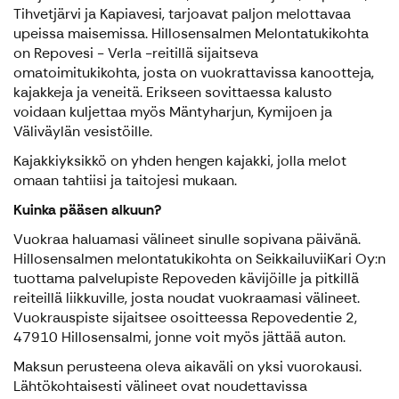
Tihvetjärvi ja Kapiavesi, tarjoavat paljon melottavaa
upeissa maisemissa. Hillosensalmen Melontatukikohta
on Repovesi - Verla -reitillä sijaitseva
omatoimitukikohta, josta on vuokrattavissa kanootteja,
kajakkeja ja veneitä. Erikseen sovittaessa kalusto
voidaan kuljettaa myös Mäntyharjun, Kymijoen ja
Väliväylän vesistöille.
Kajakkiyksikkö on yhden hengen kajakki, jolla melot
omaan tahtiisi ja taitojesi mukaan.
Kuinka pääsen alkuun?
Vuokraa haluamasi välineet sinulle sopivana päivänä.
Hillosensalmen melontatukikohta on SeikkailuviiKari Oy:n
tuottama palvelupiste Repoveden kävijöille ja pitkillä
reiteillä liikkuville, josta noudat vuokraamasi välineet.
Vuokrauspiste sijaitsee osoitteessa Repovedentie 2,
47910 Hillosensalmi, jonne voit myös jättää auton.
Maksun perusteena oleva aikaväli on yksi vuorokausi.
Lähtökohtaisesti välineet ovat noudettavissa