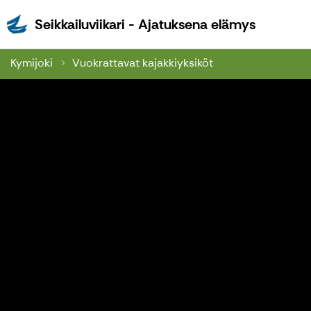
Seikkailu
Seikkailuviikari - Ajatuksena elämys
Kymijoki
Vuokrattavat kajakkiyksiköt