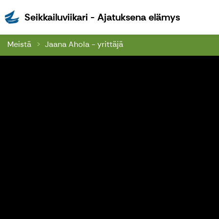
Seikkailu
Seikkailuviikari - Ajatuksena elämys
Meistä
Jaana Ahola - yrittäjä