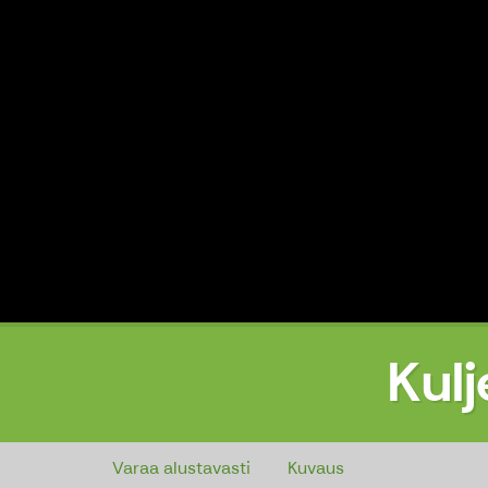
Kul
Kuljetus Kotka-Anjala 37 km
Varaa alustavasti
Kuvaus