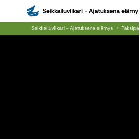
Seikkailuviikari - Ajatuksena elämy
Seikkailuviikari - Ajatuksena elämys
Taksipa