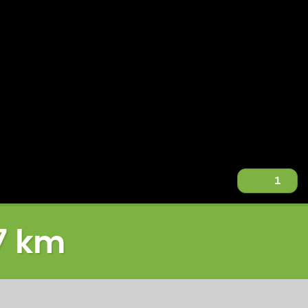
1
7 km