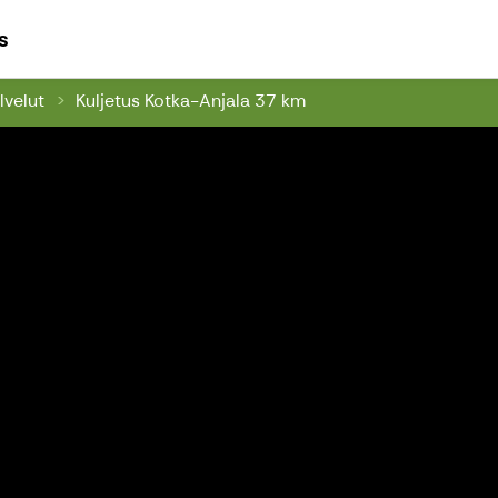
Seikkailuviikari - Ajatuksena elämys
s
lvelut
Kuljetus Kotka-Anjala 37 km